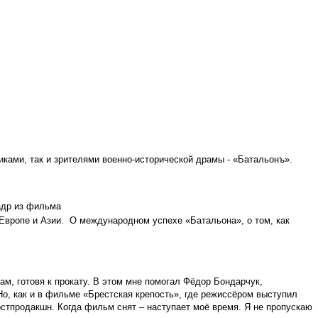
иками, так и зрителями военно-исторической драмы - «Батальонъ».
 Европе и Азии. О международном успехе «Батальона», о том, как
м, готовя к прокату. В этом мне помогал Фёдор Бондарчук,
 Но, как и в фильме «Брестская крепость», где режиссёром выступил
остпродакшн. Когда фильм снят – наступает моё время. Я не пропускаю