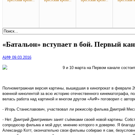
Брестская крепо...
Брестская крепо...
Брестская крепо...
Брестская к
«Батальон» вступает в бой. Первый ка
АИФ 09.03.2016
9 и 10 марта на Первом канале состои
Полнометражная версия картины, вышедшая в кинопрокат в феврале 20
военной кинолентой за всю историю отечественного кинематографа, п
велась работа над картиной и многом другом «АиФ» поговорил с авт
- Игорь Станиславович, участвовал ли режиссёр фильма Дмитрий Месх
- Нет. Дмитрий Дмитриевич занят съёмками своей новой картины. Собс
сопродюсер фильма и мой друг, мнению которого я доверяю. Я благодар
Александр Котт, окончательно свои фильмы собираю я сам, безусловно