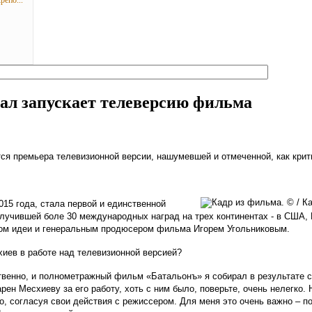
репо...
нал запускает телеверсию фильма
тся премьера телевизионной версии, нашумевшей и отмеченной, как крит
15 года, стала первой и единственной
олучившей боле 30 международных наград на трех континентах - в США,
ором идеи и генеральным продюсером фильма Игорем Угольниковым.
иев в работе над телевизионной версией?
твенно, и полнометражный фильм «Батальонъ» я собирал в результате са
ен Месхиеву за его работу, хоть с ним было, поверьте, очень нелегко.
, согласуя свои действия с режиссером. Для меня это очень важно – п