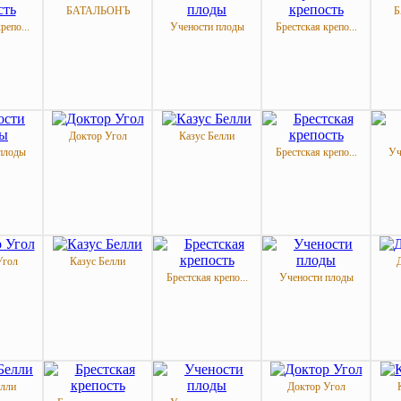
БАТАЛЬОНЪ
Б
репо...
Учености плоды
Брестская крепо...
Доктор Угол
Казус Белли
плоды
Брестская крепо...
Уч
Угол
Казус Белли
Брестская крепо...
Учености плоды
елли
Доктор Угол