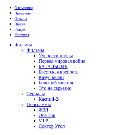
О компании
Продукция
Отзывы
Пресса
Галерея
Контакты
Фильмы
Фильмы
Учености плоды
Первая мировая война
БАТАЛЬОНЪ
Брестская крепость
Казус Белли
Большой Фитиль
Это не серьёзно
Сериалы
Каспий-24
Программы
ЖЗЛ
Оба-На!
V.I.P.
Доктор Угол