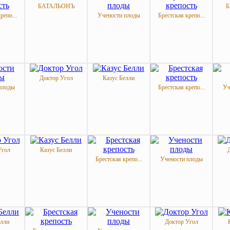
БАТАЛЬОНЪ
Б
репо...
Учености плоды
Брестская крепо...
Доктор Угол
Казус Белли
плоды
Брестская крепо...
Уч
Угол
Казус Белли
Брестская крепо...
Учености плоды
елли
Доктор Угол