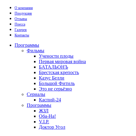
О компании
Продукция
Отзывы
Пресса
Галерея
Контакты
Программы
Фильмы
Учености плоды
Первая мировая война
БАТАЛЬОНЪ
Брестская крепость
Казус Белли
Большой Фитиль
Это не серьёзно
Сериалы
Каспий-24
Программы
ЖЗЛ
Оба-На!
V.I.P.
Доктор Угол